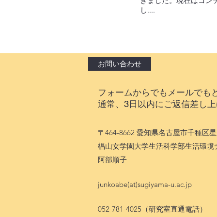
きました。現在はコン
し....
お問い合わせ
​フォームからでもメールでも
通常、3日以内にご返信差し上
〒464-8662 愛知県名古屋市千種区星
椙山女学園大学生活科学部生活環境
​阿部順子
junkoabe(at)sugiyama-u.ac.jp
052-781-4025（研究室直通電話）