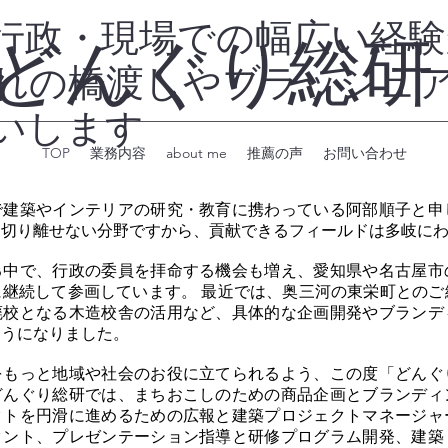
行政・現場での幅広い経験
どんぐり総研
れの橋渡しやブラッシュ
いします
TOP
業務内容
about me
推薦の声
お問い合わせ
で建築やインテリアの研究・教育に携わっている阿部順子と申
と切り離せない分野ですから、貢献できるフィールドは多岐に
る中で、行政の委員を拝命する機会も増え、愛知県や名古屋市
に継続して参画しています。 最近では、奥三河の東栄町とのご
廃校となる木造校舎の活用など、具体的な企画開発やブランデ
ようになりました。
をもっと地域や社会のお役に立てられるよう、この度「どんぐ
どんぐり総研では、まちおこしのための商品企画とブランディ
クトを円滑に進めるための広報と建築プロジェクトマネージャ
タント、プレゼンテーション指導と研修プログラム開発、建築