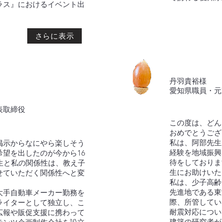
ラス』におけるイベント出
さらに表示
丹羽貴裕様
​愛知県職員・
表取締役
この度は、どん
おめでとうござ
私は、阿部先生
掲示からなにやら楽しそう
経験を地域振興
望を出したのが今から16
待をしておりま
生と私の関係性は、教え子
生にお助けいた
せていただく関係性へと変
私は、少子高齢
先進地である東
大手自動車メーカー勤務を
際、所管してい
ライターとして独立し、こ
耐震対応につい
広報や販促支援に携わって
建築の研究者が