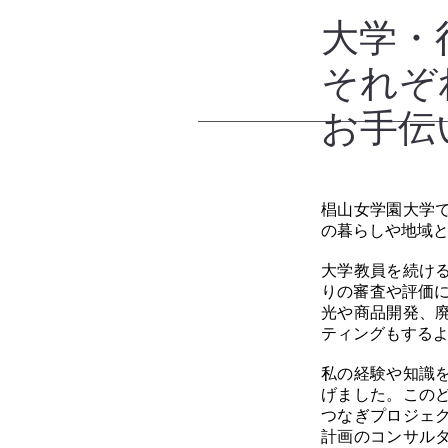
大学・
それぞ
お手伝
椙山女学園大学
の暮らしや地域
大学教員を続け
りの審査や評価
光や商品開発、
ティングもする
私の経験や知識
げました。この
つなぎプロジェ
計画のコンサル