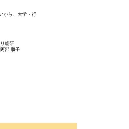
アから、
大学・行
研
子