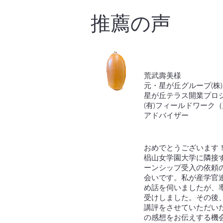
​推薦の声
荒武壽美様
元・星が丘グループ(株
星が丘テラス開業プロ
(有)フィールドワ
アドバイザー
おめでとうございます
椙山女学園大学に隣接
ーンシップ受入の依頼
会いです。私が産学官
め話を伺いましたが、
受けしました。その後
講評をさせていただい
の感想をお伝えする機