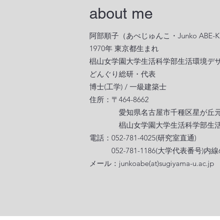
about me
阿部順子（あべじゅんこ・Junko ABE-K
1970年 東京都生まれ
椙山女学園大学生活科学部生活環境デ
​どんぐり総研・代表
博士(工学) / 一級建築士
住所：〒464-8662
愛知県名古屋市千種区星が丘元町1
椙山女学園大学生活科学部生活環
電話：052-781-4025(研究室直通)
052-781-1186(大学代表番号)内線6
メール：junkoabe(at)sugiyama-u.ac.jp