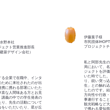
伊藤葉子様
市民団体IHO
)水野本社
プロジェクトチ
ジェクト営業推進部長
ーク（建築デザイン会社）
私と阿部先生の
局において、
ジェクトを評
！
いた時でした
する企業で在職中、インタ
り、鋭い突っ
のために来社されたのが出
生」との触れ
連携に携わる部署にいたた
したのです。
率直な人間味ある方とお見
方向性や行政
、講義の中での学生発表の
事遂行するこ
たり、先生の活動について
観光戦略など大
会をいただいたり、星が丘
で携わる愛知県一